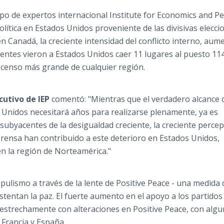
rupo de expertos internacional Institute for Economics and P
política en Estados Unidos proveniente de las divisivas elecci
n Canadá, la creciente intensidad del conflicto interno, aum
ientes vieron a Estados Unidos caer 11 lugares al puesto 114
censo más grande de cualquier región.
cutivo de
IEP
comentó: "Mientras que el verdadero alcance d
s Unidos necesitará años para realizarse plenamente, ya es
 subyacentes de la desigualdad creciente, la creciente perce
e prensa han contribuido a este deterioro en Estados Unidos,
en la región de Norteamérica."
pulismo a través de la lente de Positive Peace - una medida 
ustentan la paz. El fuerte aumento en el apoyo a los partidos
 estrechamente con alteraciones en Positive Peace, con algu
 Francia y España.