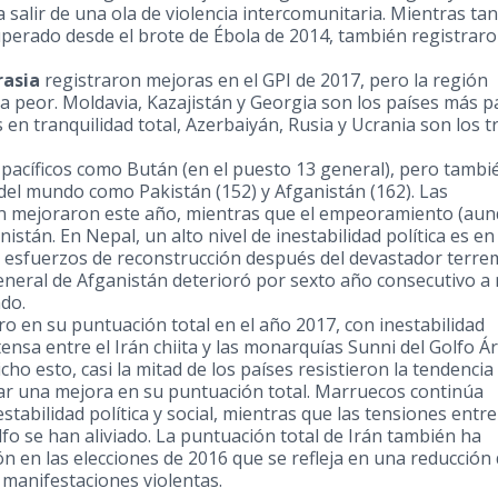
 salir de una ola de violencia intercomunitaria. Mientras ta
uperado desde el brote de Ébola de 2014, también registrar
rasia
registraron mejoras en el GPI de 2017, pero la región
a peor. Moldavia, Kazajistán y
Georgia
son los países más pa
s en tranquilidad total, Azerbaiyán, Rusia y Ucrania son los t
pacíficos como Bután (en el puesto 13 general), pero tambi
del mundo como Pakistán (152) y Afganistán (162). Las
n mejoraron este año, mientras que el empeoramiento (au
nistán. En
Nepal
, un alto nivel de inestabilidad política es e
os esfuerzos de reconstrucción después del devastador terr
eneral de Afganistán deterioró por sexto año consecutivo a
ndo.
o en su puntuación total en el año 2017, con inestabilidad
tensa entre el Irán chiita y las monarquías
Sunni del Golfo
Ár
cho esto, casi la mitad de los países resistieron la tendencia
rar una mejora en su puntuación total. Marruecos continúa
tabilidad política y social, mientras que las tensiones entr
lfo
se han aliviado. La puntuación total de Irán también ha
ón en las elecciones de 2016 que se refleja en una reducción 
de manifestaciones violentas.