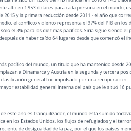
lencia ha sido un 12,6% del PIB mundial en 2016 o 14,3 billon
e alto en 1.953 dólares para cada persona en el mundo, e
de 2015 y la primera reducción desde 2011 - el año que corr
medio, el conflicto violento representa el 37% del PIB en los 
ólo el 3% para los diez más pacíficos. Siria sigue siendo el 
después de haber caído 64 lugares desde que comenzó el índ
más pacífico del mundo, un título que ha mantenido desde 20
mplazan a Dinamarca y
Austria
en la segunda y tercera posic
a clasificación general fue impulsado por una recuperación
 mayor estabilidad general interna del país que le situó 16 p
de este año es tranquilizador, el mundo está sumido todavía
ítica en los Estados Unidos, los flujos de refugiados y el terr
reciente de desigualdad de la paz, por el que los países men