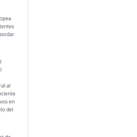
ropea
stentes
abordar
l
l
al al
eciente
ivos en
to del