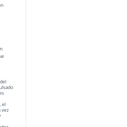
án
en
ue
del
pulsado
es
 el
 vez
y