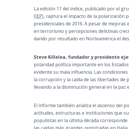
La edición 11 del índice, publicado por el g
(IEP)
, captura el impacto de la polarización 
presidenciales de 2016. A pesar de mejoras e
en terrorismo y percepciones delictivas crec
dando por resultado en Norteamérica el des
Steve Killelea
, fu
nd
ador y presidente eje
polaridad política importante en los Estado
evidente su mala influencia. Las condiciones
la corrupción y la caída de las libertades d
llevando a la disminución general en la paz 
El informe también analiza el ascenso del po
actitudes, estructuras e instituciones que s
populistas en la última década corresponde
las caídas más grandes registradas en Italia,