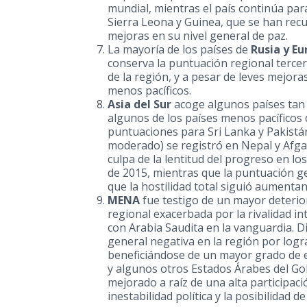
mundial, mientras el país continúa para
Sierra Leona
y
Guinea
, que se han rec
mejoras en su nivel general de paz.
La mayoría de los países de
Rusia
y
Eu
conserva la puntuación regional tercer
de la región, y a pesar de leves mejora
menos pacíficos.
Asia del Sur
acoge algunos países tan 
algunos de los países menos pacíficos 
puntuaciones para
Sri Lanka
y Pakistá
moderado) se registró en
Nepal
y Afga
culpa de la lentitud del progreso en l
de 2015, mientras que la puntuación g
que la hostilidad total siguió aumenta
MENA
fue testigo de un mayor deterior
regional exacerbada por la rivalidad in
con Arabia Saudita en la vanguardia. Di
general negativa en la región por log
beneficiándose de un mayor grado de es
y algunos otros Estados Árabes
del Go
mejorado a raíz de una alta participaci
inestabilidad política y la posibilidad 