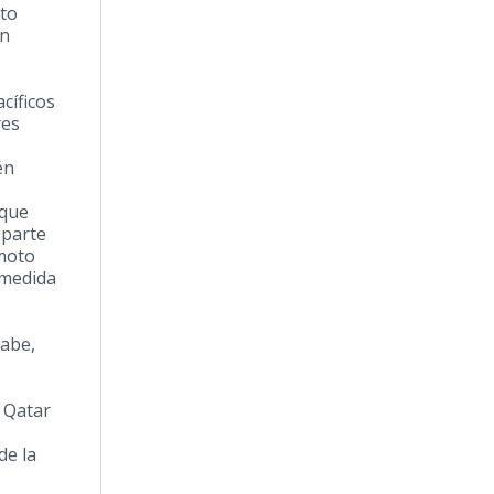
nto
on
cíficos
res
én
nque
n parte
emoto
 medida
abe,
e
Qatar
de la