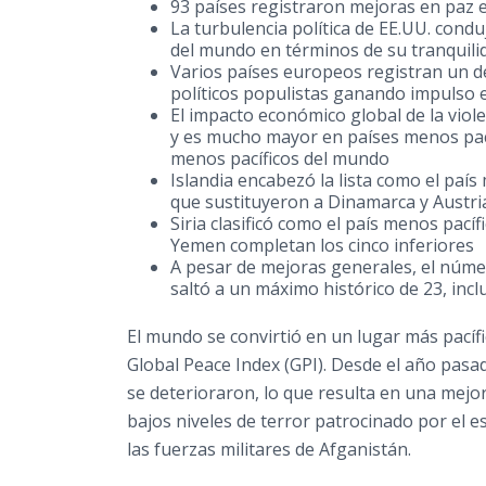
93 países registraron mejoras en paz e
La turbulencia política de EE.UU. cond
del mundo en términos de su tranquili
Varios países europeos registran un de
políticos populistas ganando impulso el
El impacto económico global de la viole
y es mucho mayor en países menos pacíf
menos pacíficos del mundo
Islandia encabezó la lista como el paí
que sustituyeron a Dinamarca y
Austri
Siria clasificó como el país menos pací
Yemen
completan los cinco inferiores
A pesar de mejoras generales, el núm
saltó a un máximo histórico de 23, inc
El mundo se convirtió en un lugar más pacífi
Global Peace Index (GPI). Desde el año pasa
se deterioraron, lo que resulta en una mejo
bajos niveles de terror patrocinado por el est
las fuerzas militares de Afganistán.