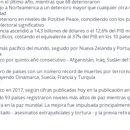
n el último año, mientras que 68 deterioraron
ujo a Norteamérica a un deterioro mayor que cualquier otra 
dad
terioro en niveles de Positive Peace, coincidiendo con los p
ectoral significativo
ncia ascendió a 14,3 billones de dólares o el 12,6% del PIB m
icos, costando el equivalente al 37% del PIB en los 10 país
s más pacífico del mundo, seguido por Nueva Zelanda y
Portu
a
fico por quinto año consecutivo - Afganistán,
Iraq
, Sudán
del
ero de países con un número récord de muertes por terrori
luyendo Dinamarca, Suecia, Francia y Turquía
co en 2017, según cifras publicadas hoy en la publicación an
do 93 países registraron niveles más altos de paz mientras 
ra en la paz mundial. La mejora fue impulsada principalment
ado - asesinatos extrajudiciales y tortura - y la previa retir