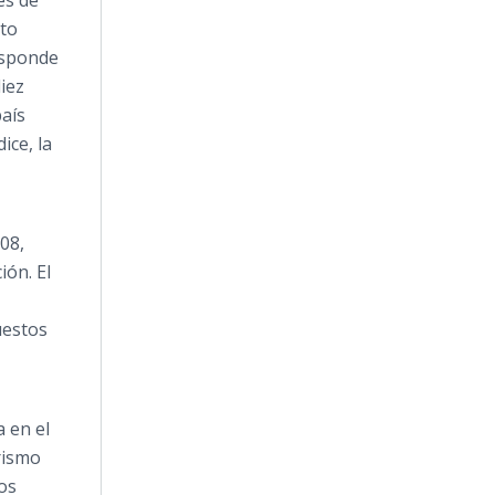
es de
sto
esponde
diez
país
ice, la
08,
ión. El
uestos
 en el
orismo
os