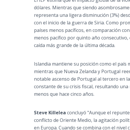
El IEP estima que el impacto global de la vio
dólares. Mientras que siendo asombrosament
representa una ligera disminución (3%) des
con el inicio de la guerra de Siria. Como pro
países menos pacíficos, en comparación con s
menos pacífico por quinto año consecutivo, 
caída más grande de la última década.
Islandia mantiene su posición como el país 
mientras que Nueva Zelanda y
Portugal
ree
notable ascenso de
Portugal
al tercero en l
constante de su crisis fiscal, resultando una
menos que hace cinco años.
Steve Killelea
concluyó "Aunque el repunte 
conflicto de
Oriente Medio
, la agitación pol
en Europa. Cuando se combina con el nivel c