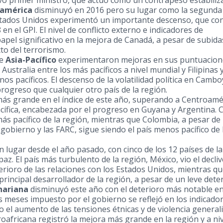
o primer ministro, que actuó como un contrapeso estabiliz
américa
disminuyó en 2016 pero su lugar como la segunda
stados Unidos experimentó un importante descenso, que co
en el GPI. El nivel de conflicto externo e indicadores de
el significativo en la mejora de Canadá, a pesar de subida
to del terrorismo.
de
Asia-Pacífico
experimentaron mejoras en sus puntuacion
y
Australia
entre los más pacíficos a nivel mundial y Filipinas 
 pacíficos. El descenso de la volatilidad política en Cambo
rogreso que cualquier otro país de la región.
más grande en el índice de este año, superando a Centroamé
acífica, encabezada por el progreso en
Guyana
y
Argentina
.
C
 más pacífico de la región, mientras que
Colombia
, a pesar de 
l gobierno y las FARC, sigue siendo el país menos pacífico de 
 lugar desde el año pasado, con cinco de los 12 países de la
z. El país más turbulento de la región, México, vio el decli
rioro de las relaciones con los Estados Unidos, mientras q
 principal desarrollador de la región, a pesar de un leve dete
hariana
disminuyó este año con el deterioro más notable e
is meses impuesto por el gobierno se reflejó en los indicado
o el aumento de las tensiones étnicas y de violencia general
roafricana registró la mejora más grande en la región y a ni