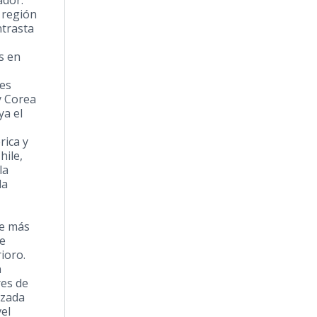
ador.
 región
ntrasta
s en
es
y
Corea
ya el
rica y
hile
,
la
la
ve más
ue
rioro.
n
res de
izada
vel