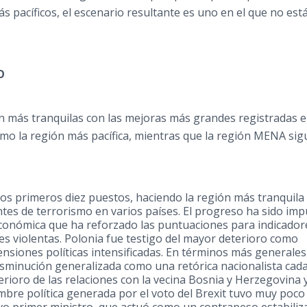
s pacíficos, el escenario resultante es uno en el que no est
O
n más tranquilas con las mejoras más grandes registradas 
o la región más pacífica, mientras que la región MENA sig
s primeros diez puestos, haciendo la región más tranquila 
tes de terrorismo en varios países. El progreso ha sido im
conómica que ha reforzado las puntuaciones para indicador
s violentas. Polonia fue testigo del mayor deterioro como
ensiones políticas intensificadas. En términos más generales,
minución generalizada como una retórica nacionalista cada
ioro de las relaciones con la vecina
Bosnia
y
Herzegovina
umbre política generada por el voto del Brexit tuvo muy poco