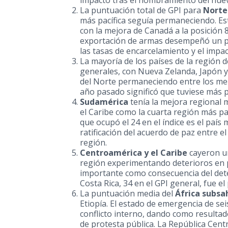
impacto tras el nombramiento del nuev
La puntuación total de GPI para
Norte
más pacífica seguía permaneciendo. E
con la mejora de Canadá a la posición 8 
exportación de armas desempeñó un pap
las tasas de encarcelamiento y el impac
La mayoría de los países de la región 
generales, con Nueva Zelanda, Japón 
del Norte
permaneciendo entre los menos
año pasado significó que tuviese más p
S
udamé
rica
tenía la mejora regional 
el Caribe como la cuarta región más p
que ocupó el 24 en el índice es el país
ratificación del acuerdo de paz entre e
región.
Centr
oamérica y el
Caribe
cayeron un
región experimentando deterioros en pa
importante como consecuencia del dete
Costa Rica
, 34 en el GPI general, fue el
La puntuación media del
África subsa
Etiopía. El estado de emergencia de se
conflicto interno, dando como resultad
de protesta pública. La República Cent