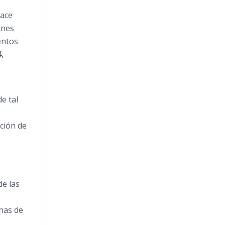
eace
ones
entos
,
e tal
pción de
de las
nas de