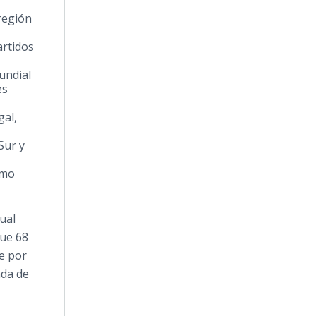
región
artidos
undial
es
gal
,
 Sur
y
smo
ual
que 68
e por
ada de